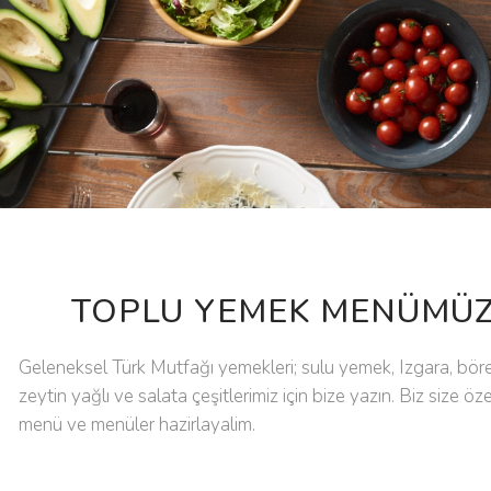
TOPLU YEMEK MENÜMÜ
Geleneksel Türk Mutfağı yemekleri; sulu yemek, Izgara, börek,
zeytin yağlı ve salata çeşitlerimiz için bize yazın. Biz size öz
menü ve menüler hazirlayalim.